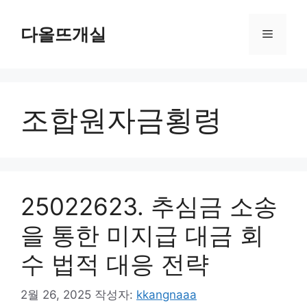
컨
텐
다올뜨개실
메
츠
로
뉴
건
너
조합원자금횡령
뛰
기
25022623. 추심금 소송
을 통한 미지급 대금 회
수 법적 대응 전략
2월 26, 2025
작성자:
kkangnaaa