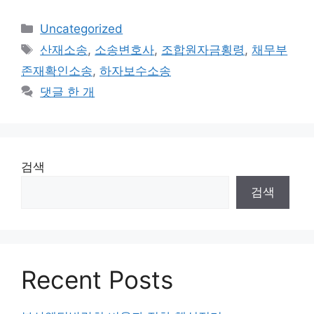
카
Uncategorized
테
태
산재소송
,
소송변호사
,
조합원자금횡령
,
채무부
고
그
존재확인소송
,
하자보수소송
리
댓글 한 개
검색
검색
Recent Posts