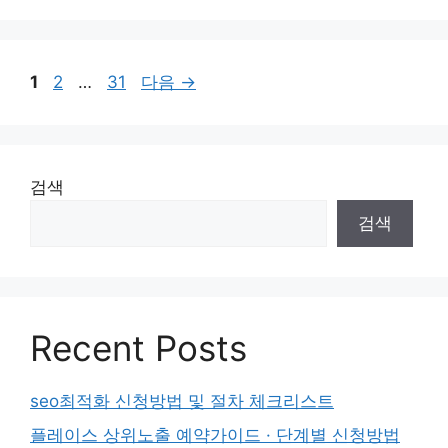
고
리
페
페
페
1
2
…
31
다음
→
이
이
이
지
지
지
검색
검색
Recent Posts
seo최적화 신청방법 및 절차 체크리스트
플레이스 상위노출 예약가이드 · 단계별 신청방법