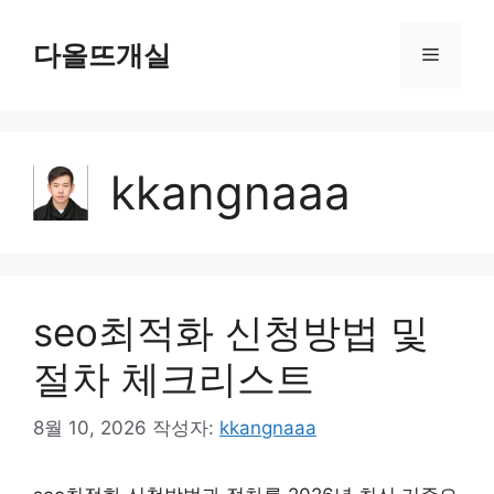
컨
텐
다올뜨개실
메
츠
로
뉴
건
너
kkangnaaa
뛰
기
seo최적화 신청방법 및
절차 체크리스트
8월 10, 2026
작성자:
kkangnaaa