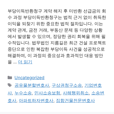
부당이득반환청구 계약 해지 후 미반환 선급금의 회
수 과정 부당이득반환청구는 법적 근거 없이 취득한
이익을 되찾기 위한 중요한 법적 절차입니다. 이는
계약 관계, 금전 거래, 부동산 문제 등 다양한 상황
에서 발생할 수 있으며, 정당한 권리 회복을 위해 필
수적입니다. 법무법인 지름길은 최근 건설 프로젝트
중단으로 인한 복잡한 부당이득 사건을 성공적으로
해결하며, 이 과정의 중요성과 효과적인 대응 방안
을 …
더 읽기
카
Uncategorized
테
태
공유물분할변호사
,
구상권청구소송
,
기업변호
고
그
사
,
누수소송
,
민사소송보험
,
사해행위취소
,
소송변
리
호사
,
아파트하자변호사
,
집합건물전문변호사