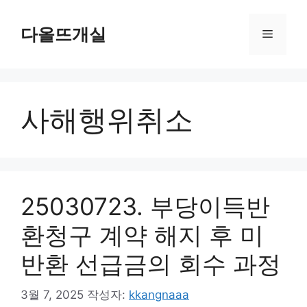
컨
텐
다올뜨개실
메
츠
로
뉴
건
너
사해행위취소
뛰
기
25030723. 부당이득반
환청구 계약 해지 후 미
반환 선급금의 회수 과정
3월 7, 2025
작성자:
kkangnaaa