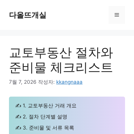
컨
텐
다올뜨개실
메
츠
로
뉴
건
너
교토부동산 절차와
뛰
기
준비물 체크리스트
7월 7, 2026
작성자:
kkangnaaa
✍ 1. 교토부동산 거래 개요
✍ 2. 절차 단계별 설명
✍ 3. 준비물 및 서류 목록