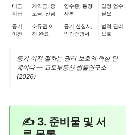
대금
계약금, 중
영수증, 통장
일정 엄수
지급
도금, 잔금
사본
필요
등기
소유권 이
등기 신청서,
법적 권리
이전
전 완료
인감증명서
보호
등기 이전 절차는 권리 보호의 핵심 단
계이다 — 교토부동산 법률연구소
(2026)
✍ 3. 준비물 및 서
류 목록