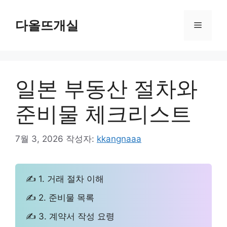
컨
텐
다올뜨개실
메
츠
로
뉴
건
너
일본 부동산 절차와
뛰
기
준비물 체크리스트
7월 3, 2026
작성자:
kkangnaaa
✍ 1. 거래 절차 이해
✍ 2. 준비물 목록
✍ 3. 계약서 작성 요령