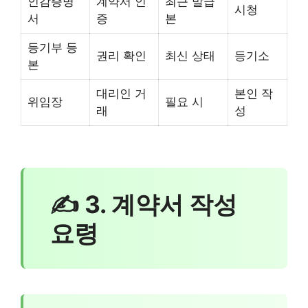
인감증명
계약서 인
최근 발급
시청
서
증
본
등기부 등
권리 확인
최신 상태
등기소
본
대리인 거
본인 작
위임장
필요 시
래
성
✍ 3. 계약서 작성
요령