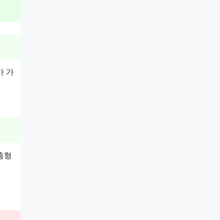
가 가
춤형