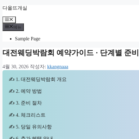
컨
다올뜨개실
텐
메
츠
뉴
로
메뉴
건
Sample Page
너
뛰
대전웨딩박람회 예약가이드 · 단계별 준비
기
4월 30, 2026
작성자:
kkangnaaa
✍ 1. 대전웨딩박람회 개요
✍ 2. 예약 방법
✍ 3. 준비 절차
✍ 4. 체크리스트
✍ 5. 당일 유의사항
✍ 6. 추가 혜택 안내