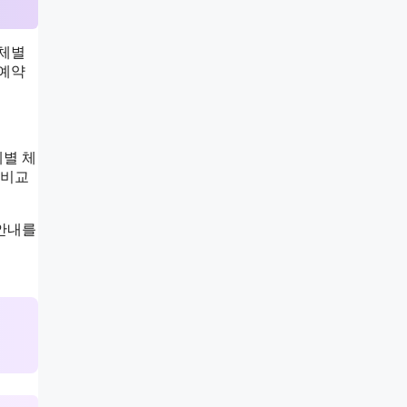
업체별
 예약
계별 체
 비교
 안내를