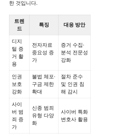
한 것입니다.
트렌
특징
대응 방안
드
디지
전자자료
증거 수집·
털 증
중요성 증
분석 전문성
거 활
가
강화
용
인권
불법 체포·
절차 준수
보호
구금 제한
및 인권 침
강화
확대
해 감시
사이
신종 범죄
버 범
사이버 특화
유형 다양
죄 증
변호사 활용
화
가