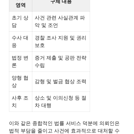
구체 내용
영역
초기 상
사건 관련 사실관계 파
담
악 및 조언
수사 대
경찰 조사 지원 및 권리
응
보호
법정 변
증거 제출 및 공판 전략
론
수립
양형 협
감형 및 벌금 협상 조력
상
사후 조
상소 및 이의신청 등 절
치
차 대행
이와 같은 종합적인 법률 서비스 덕분에 의뢰인은
법적 부담을 줄이고 사건에 효과적으로 대처할 수