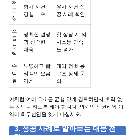
전
형사 사건
유사 사건 성
문
경험 다수
공 사례 확인
성
소
명확한 설명
첫 상담 시 의
통
과 신속한
사소통 만족
능
대응
도 평가
력
수
투명하고 합
계약 전 비용
임
리적인 요금
구조 상세 문
료
체계
의
이처럼 여러 요소를 균형 있게 검토하면서 후회 없
는 선택을 하도록 해야 합니다. 의뢰인의 권리와 이
익이 최우선임을 잊지 마십시오.
3. 성공 사례로 알아보는 대응 전