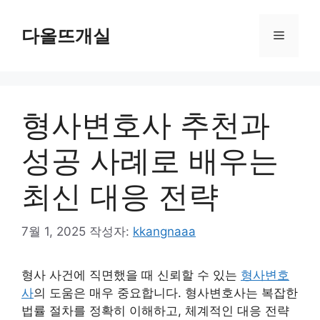
컨
텐
다올뜨개실
메
츠
로
뉴
건
너
형사변호사 추천과
뛰
기
성공 사례로 배우는
최신 대응 전략
7월 1, 2025
작성자:
kkangnaaa
형사 사건에 직면했을 때 신뢰할 수 있는
형사변호
사
의 도움은 매우 중요합니다. 형사변호사는 복잡한
법률 절차를 정확히 이해하고, 체계적인 대응 전략