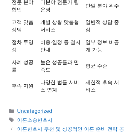
전문 분야
다분야 전문가 팀
단일 분야 위주
협업
운영
고객 맞춤
개별 상황 맞춤형
일반적 상담 중
상담
서비스
심
절차 투명
비용·일정 등 철저
일부 정보 비공
성
안내
개 가능
사례 성공
높은 성공률과 만
평균 수준
률
족도
다양한 법률 서비
제한적 후속 서
후속 지원
스 연계
비스
카
Uncategorized
테
태
이혼소송변호사
고
그
이혼변호사 추천 및 성공적인 이혼 준비 전략 공
리