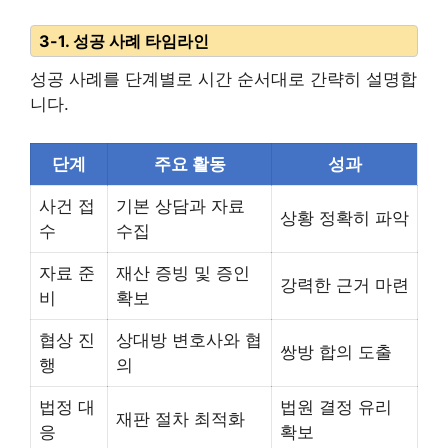
3-1. 성공 사례 타임라인
성공 사례를 단계별로 시간 순서대로 간략히 설명합
니다.
단계
주요 활동
성과
사건 접
기본 상담과 자료
상황 정확히 파악
수
수집
자료 준
재산 증빙 및 증인
강력한 근거 마련
비
확보
협상 진
상대방 변호사와 협
쌍방 합의 도출
행
의
법정 대
법원 결정 유리
재판 절차 최적화
응
확보