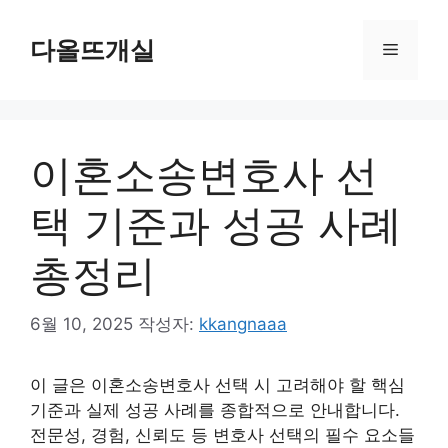
컨
텐
다올뜨개실
메
츠
로
뉴
건
너
이혼소송변호사 선
뛰
기
택 기준과 성공 사례
총정리
6월 10, 2025
작성자:
kkangnaaa
이 글은 이혼소송변호사 선택 시 고려해야 할 핵심
기준과 실제 성공 사례를 종합적으로 안내합니다.
전문성, 경험, 신뢰도 등 변호사 선택의 필수 요소들