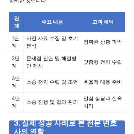
정리한 것입니다.
단
주요 내용
고객 혜택
계
1단
사전 자료 수집 및 초기
정확한 상황 파악
계
분석
2단
문제점 진단 및 해결방
맞춤형 전략 수립
계
안 제시
3단
소송 전략 수립 및 조언
효율적 대응 준비
계
4단
안심 상담과 신속
소송 진행 및 결과 관리
계
처리
3. 실제 성공 사례로 본 전문 변호
사의 역할