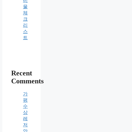
비
물
체
크
리
스
트
Recent
Comments
가
평
수
상
레
저
안