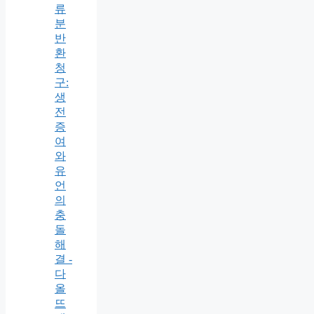
류
분
반
환
청
구:
생
전
증
여
와
유
언
의
충
돌
해
결 -
다
올
뜨