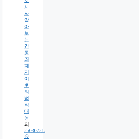
호
사
와
알
아
보
는
간
통
죄
폐
지
이
후
의
법
적
대
응
의
25030721.
유