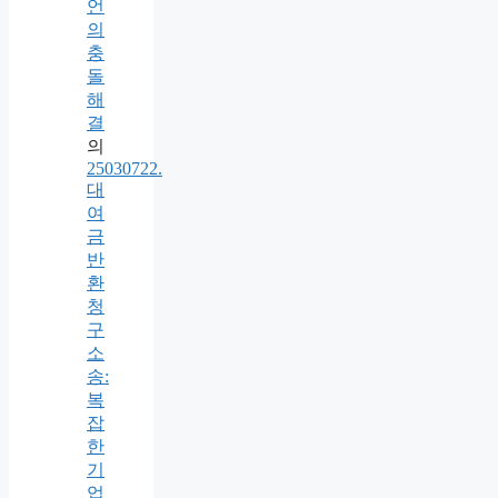
언
의
충
돌
해
결
의
25030722.
대
여
금
반
환
청
구
소
송:
복
잡
한
기
업