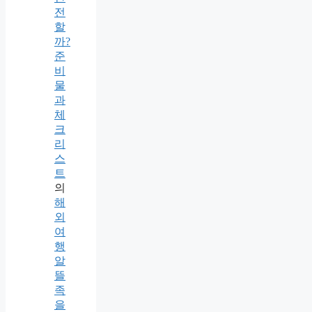
전
할
까?
준
비
물
과
체
크
리
스
트
의
해
외
여
행
알
뜰
족
을