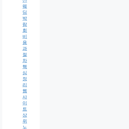
산
웨
딩
박
람
회
비
용
과
절
차
핵
심
정
리
웹
사
이
트
상
위
노