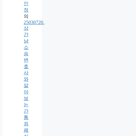
인
정
의
25030720.
상
간
남
소
송
변
호
사
와
알
아
보
는
간
통
죄
폐