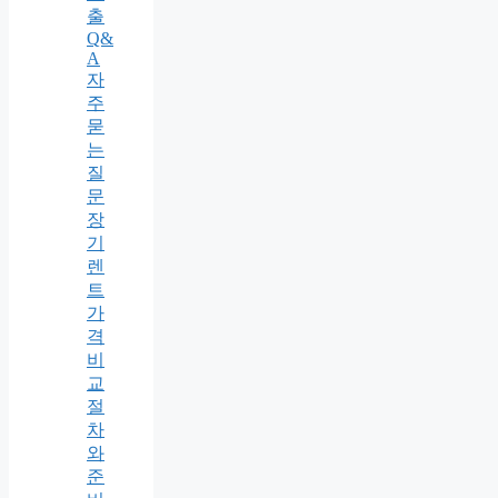
출
Q&
A
자
주
묻
는
질
문
장
기
렌
트
가
격
비
교
절
차
와
준