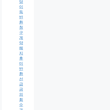
당
이
득
반
환
청
구
계
약
해
지
후
미
반
환
선
급
금
의
회
수
과