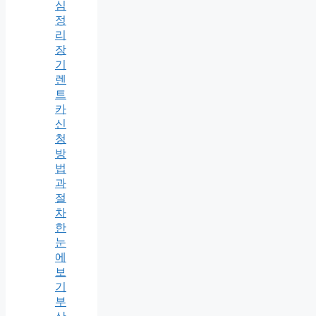
심
정
리
장
기
렌
트
카
신
청
방
법
과
절
차
한
눈
에
보
기
부