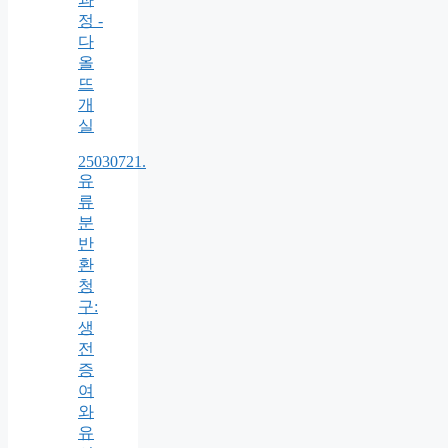
정 -
다
올
뜨
개
실
25030721.
유
류
분
반
환
청
구:
생
전
증
여
와
유