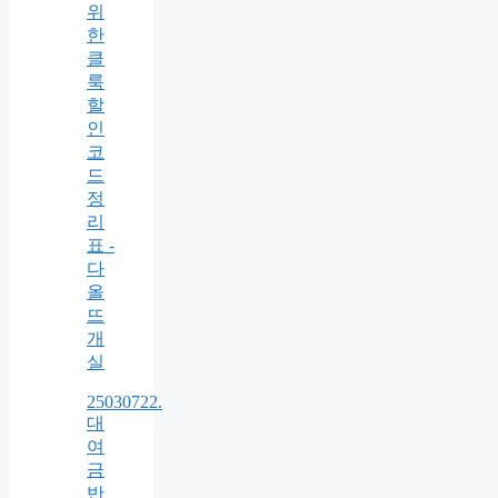
위
한
클
룩
할
인
코
드
정
리
표 -
다
올
뜨
개
실
25030722.
대
여
금
반