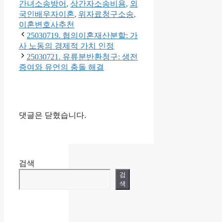
테
그
간녀소송방어
,
상간자소송비용
,
외
고
국인배우자이혼
,
위자료청구소송
,
리
이혼변호사추천
25030719. 협의이혼재산분할: 가
사 노동의 경제적 가치 인정
25030721. 유류분반환청구: 생전
증여와 유언의 충돌 해결
댓글은 닫혔습니다.
검색
검
색