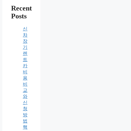
Recent
Posts
신
차
장
기
렌
트
카
비
용
비
교
와
신
청
방
법
핵