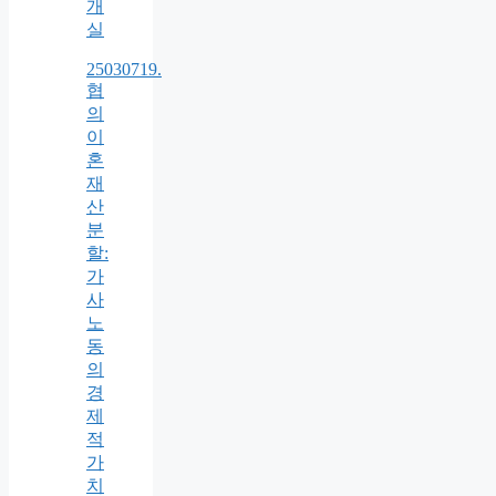
개
실
25030719.
협
의
이
혼
재
산
분
할:
가
사
노
동
의
경
제
적
가
치