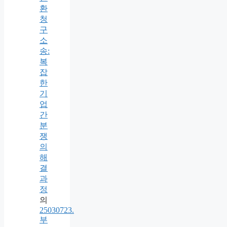
환
청
구
소
송:
복
잡
한
기
업
간
분
쟁
의
해
결
과
정
의
25030723.
부