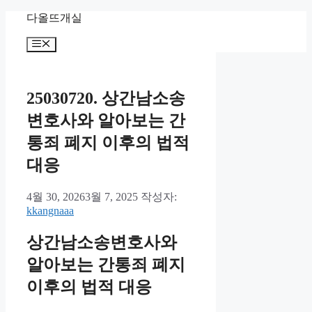
컨
다올뜨개실
텐
메
츠
뉴
로
건
너
25030720. 상간남소송
뛰
변호사와 알아보는 간
기
통죄 폐지 이후의 법적
대응
4월 30, 2026
3월 7, 2025
작성자:
kkangnaaa
상간남소송변호사와
알아보는 간통죄 폐지
이후의 법적 대응