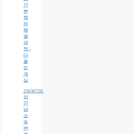
간
분
쟁
의
해
결
과
정 -
다
올
뜨
개
실
25030720.
상
간
남
소
송
변