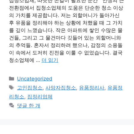
집청소업체, 따뜻한 손길이 필요한 순간 인생의 큰
전환점에서 집청소업체의 도움은 단순한 청소 이상
의 가치를 제공합니다. 저는 외할머니가 돌아가신
후 유품을 정리해야 하는 상황에 처했을 때 그 가치
를 깊이 느꼈습니다. 작은 아파트에 쌓인 수많은 물
건들, 그리고 그 물건마다 깃들어 있는 외할머니와
의 추억들. 혼자서 정리하려 했으나, 감정의 소용돌
이 속에서 도저히 진전을 이룰 수 없었습니다. 결국
청소업체에 …
더 읽기
카
Uncategorized
테
태
고인집청소
,
사망자집청소
,
유품정리사
,
유품정
고
그
리청소
,
집정리업체
리
댓글 한 개