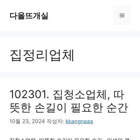
컨
텐
다올뜨개실
메
츠
로
뉴
건
너
집정리업체
뛰
기
102301. 집청소업체, 따
뜻한 손길이 필요한 순간
10월 23, 2024
작성자:
kkangnaaa