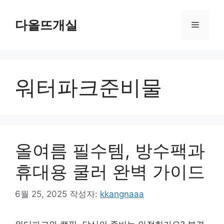
컨
텐
다올뜨개실
메
츠
로
뉴
건
너
워터파크준비물
뛰
기
올여름 필수템, 방수팩과
휴대용 쿨러 완벽 가이드
6월 25, 2025
작성자:
kkangnaaa