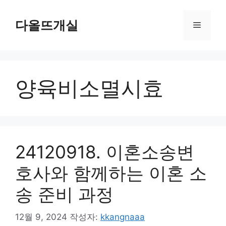
컨
텐
다올뜨개실
메
츠
로
뉴
건
너
양육비소멸시효
뛰
기
24120918. 이혼소송변
호사와 함께하는 이혼 소
송 준비 과정
12월 9, 2024
작성자:
kkangnaaa