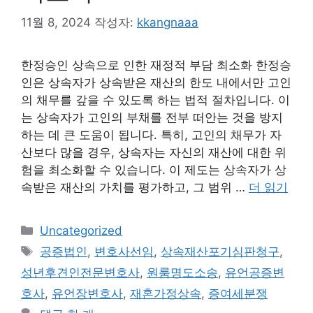
11월 8, 2024
작성자:
kkangnaaa
한정승인 상속으로 인한 재정적 부담 최소화 한정승
인은 상속자가 상속받은 재산의 한도 내에서만 고인
의 채무를 갚을 수 있도록 하는 법적 절차입니다. 이
는 상속자가 고인의 부채를 전부 떠안는 것을 방지
하는 데 큰 도움이 됩니다. 특히, 고인의 채무가 자
산보다 많을 경우, 상속자는 자신의 재산에 대한 위
험을 최소화할 수 있습니다. 이 제도는 상속자가 상
속받은 재산의 가치를 평가하고, 그 범위 …
더 읽기
카
Uncategorized
테
태
공증법인
,
변호사선임
,
상속재산포기심판청구
,
고
그
성년후견인전문변호사
,
원룸명도소송
,
유언공증변
리
호사
,
유언장변호사
,
재혼가정상속
,
증여세분쟁