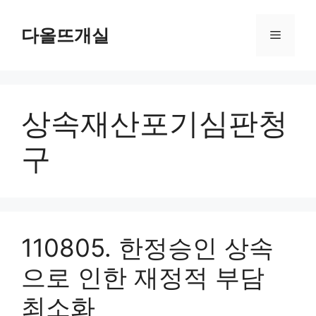
컨
텐
다올뜨개실
메
츠
로
뉴
건
너
상속재산포기심판청
뛰
기
구
110805. 한정승인 상속
으로 인한 재정적 부담
최소화