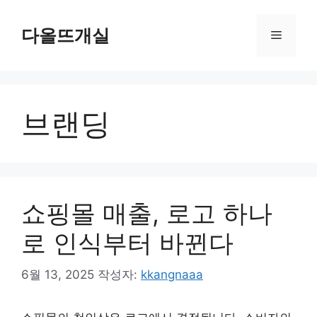
컨
텐
다올뜨개실
메
츠
로
뉴
건
너
브랜딩
뛰
기
쇼핑몰 매출, 로고 하나
로 인식부터 바뀐다
6월 13, 2025
작성자:
kkangnaaa