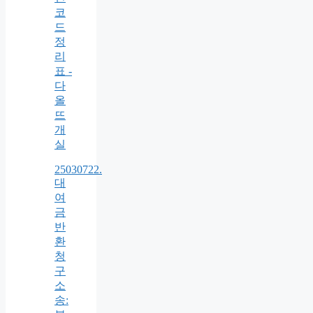
코
드
정
리
표 -
다
올
뜨
개
실
25030722.
대
여
금
반
환
청
구
소
송: