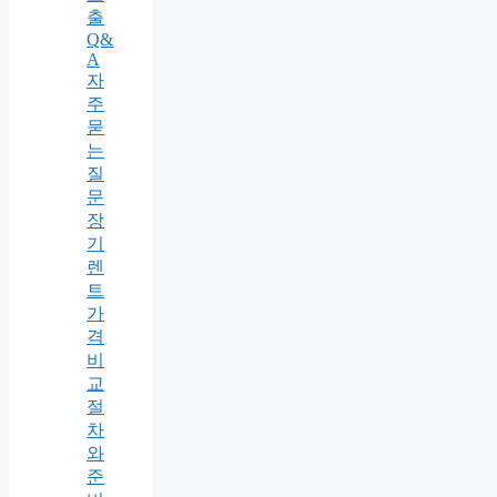
출
Q&
A
자
주
묻
는
질
문
장
기
렌
트
가
격
비
교
절
차
와
준