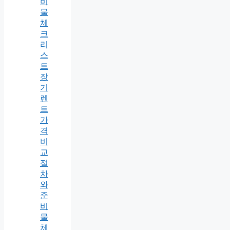
비
물
체
크
리
스
트
장
기
렌
트
가
격
비
교
절
차
와
준
비
물
체