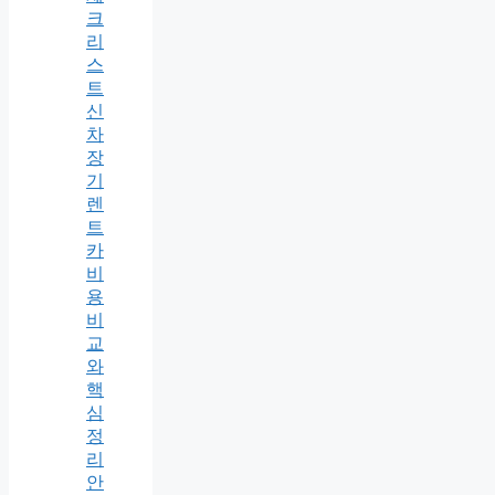
크
리
스
트
신
차
장
기
렌
트
카
비
용
비
교
와
핵
심
정
리
안