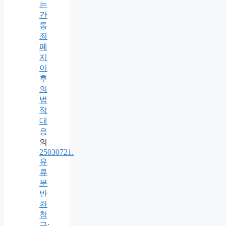
는
간
통
죄
폐
지
이
후
의
법
적
대
응
의
25030721.
유
류
분
반
환
청
구: