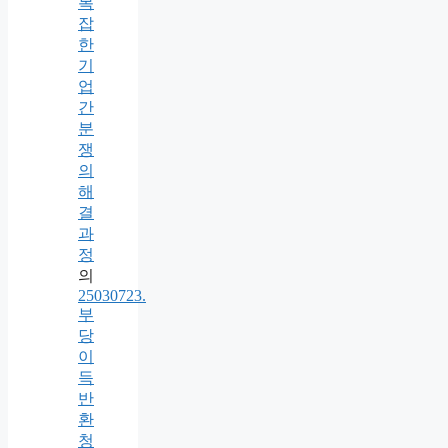
복
잡
한
기
업
간
분
쟁
의
해
결
과
정
의
25030723.
부
당
이
득
반
환
청