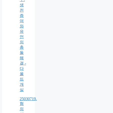
생
전
증
여
와
유
언
의
충
돌
해
결 -
다
올
뜨
개
실
25030719.
협
의