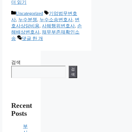
더 읽기
카
태
Uncategorized
기업법무변호
테
그
사
,
누수분쟁
,
누수소송변호사
,
변
고
호사상담비용
,
사해행위변호사
,
손
리
해배상변호사
,
채무부존재확인소
송
댓글 한 개
검색
검
색
Recent
Posts
부