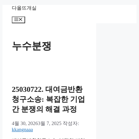
컨
다올뜨개실
텐
메
츠
뉴
로
건
너
누수분쟁
뛰
기
25030722. 대여금반환
청구소송: 복잡한 기업
간 분쟁의 해결 과정
4월 30, 2026
3월 7, 2025
작성자:
kkangnaaa