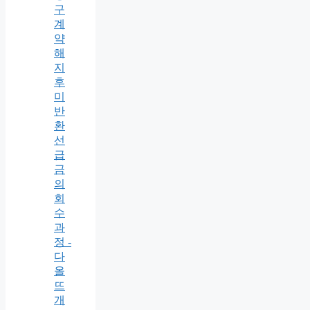
구
계
약
해
지
후
미
반
환
선
급
금
의
회
수
과
정 -
다
올
뜨
개