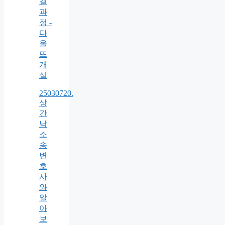
결
과
정 -
다
올
뜨
개
실
25030720.
상
간
남
소
송
변
호
사
와
알
아
보