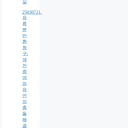
실
25030721.
유
류
분
반
환
청
구:
생
전
증
여
와
유
언
의
충
돌
해
결