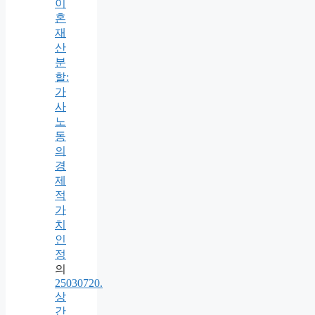
이
혼
재
산
분
할:
가
사
노
동
의
경
제
적
가
치
인
정
의
25030720.
상
간