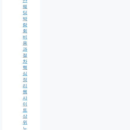
산
웨
딩
박
람
회
비
용
과
절
차
핵
심
정
리
웹
사
이
트
상
위
노