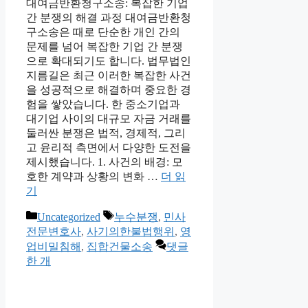
대여금반환청구소송: 복잡한 기업
간 분쟁의 해결 과정 대여금반환청
구소송은 때로 단순한 개인 간의
문제를 넘어 복잡한 기업 간 분쟁
으로 확대되기도 합니다. 법무법인
지름길은 최근 이러한 복잡한 사건
을 성공적으로 해결하며 중요한 경
험을 쌓았습니다. 한 중소기업과
대기업 사이의 대규모 자금 거래를
둘러싼 분쟁은 법적, 경제적, 그리
고 윤리적 측면에서 다양한 도전을
제시했습니다. 1. 사건의 배경: 모
호한 계약과 상황의 변화 …
더 읽
기
카
태
Uncategorized
누수분쟁
,
민사
테
그
전문변호사
,
사기의한불법행위
,
영
고
업비밀침해
,
집합건물소송
댓글
리
한 개