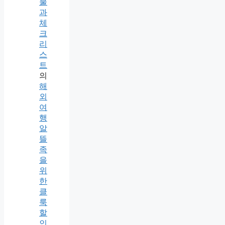
물
과
체
크
리
스
트
의
해
외
여
행
알
뜰
족
을
위
한
클
룩
할
인