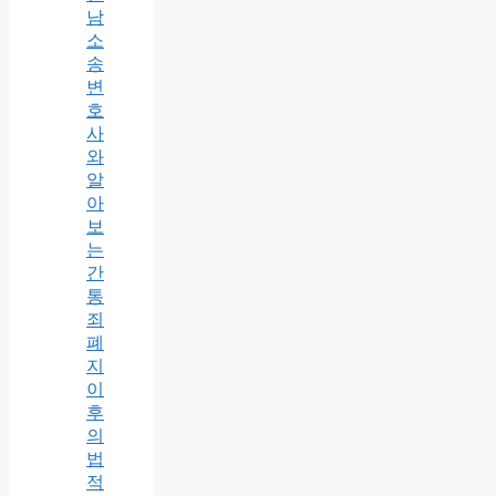
남
소
송
변
호
사
와
알
아
보
는
간
통
죄
폐
지
이
후
의
법
적