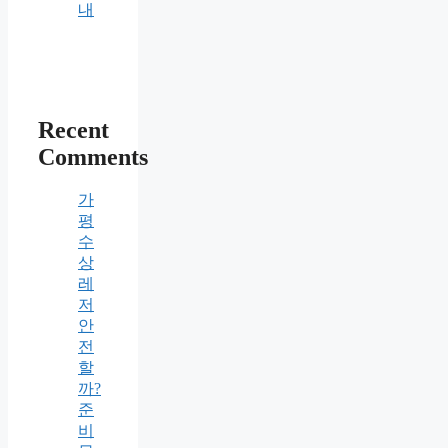
내
Recent
Comments
가
평
수
상
레
저
안
전
할
까?
준
비