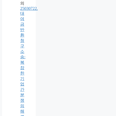
의
25030722.
대
여
금
반
환
청
구
소
송:
복
잡
한
기
업
간
분
쟁
의
해