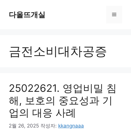
컨
텐
다올뜨개실
메
츠
로
뉴
건
너
금전소비대차공증
뛰
기
25022621. 영업비밀 침
해, 보호의 중요성과 기
업의 대응 사례
2월 26, 2025
작성자:
kkangnaaa