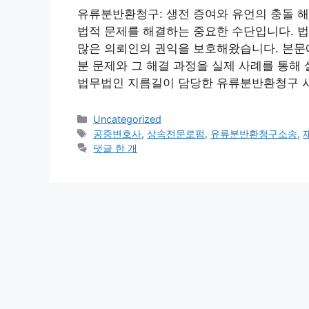
유류분반환청구: 생전 증여와 유언의 충돌 
법적 문제를 해결하는 중요한 수단입니다. 
많은 의뢰인의 권익을 보호해왔습니다. 본문
분 문제와 그 해결 과정을 실제 사례를 통해 
법무법인 지름길이 담당한 유류분반환청구 사
카
Uncategorized
테
태
공증변호사
,
상속전문로펌
,
유류분반환청구소송
,
고
그
댓글 한 개
리