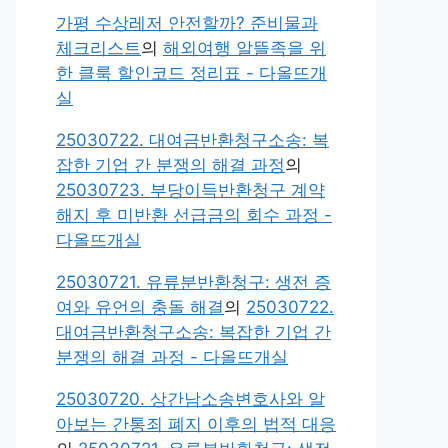
가평 수상레저 안전할까? 준비물과
체크리스트
의
해외여행 알뜰족을 위
한 클룩 할인코드 정리표 - 다올뜨개
실
25030722. 대여금반환청구소송: 복
잡한 기업 간 분쟁의 해결 과정
의
25030723. 부당이득반환청구 계약
해지 후 미반환 선급금의 회수 과정 -
다올뜨개실
25030721. 유류분반환청구: 생전 증
여와 유언의 충돌 해결
의
25030722.
대여금반환청구소송: 복잡한 기업 간
분쟁의 해결 과정 - 다올뜨개실
25030720. 상간남소송변호사와 알
아보는 간통죄 폐지 이후의 법적 대응