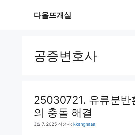
컨
텐
다올뜨개실
츠
로
건
너
뛰
공증변호사
기
25030721. 유류분
의 충돌 해결
3월 7, 2025
작성자:
kkangnaaa