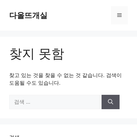
컨
텐
다올뜨개실
메
츠
로
뉴
건
너
찾지 못함
뛰
기
찾고 있는 것을 찾을 수 없는 것 같습니다. 검색이
도움될 수도 있습니다.
검
색: