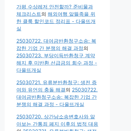
가평 수상레저 안전할까? 준비물과
체크리스트
의
해외여행 알뜰족을 위
한 클룩 할인코드 정리표 - 다올뜨개
실
25030722. 대여금반환청구소송: 복
잡한 기업 간 분쟁의 해결 과정
의
25030723. 부당이득반환청구 계약
해지 후 미반환 선급금의 회수 과정 -
다올뜨개실
25030721. 유류분반환청구: 생전 증
여와 유언의 충돌 해결
의
25030722.
대여금반환청구소송: 복잡한 기업 간
분쟁의 해결 과정 - 다올뜨개실
25030720. 상간남소송변호사와 알
아보는 간통죄 폐지 이후의 법적 대응