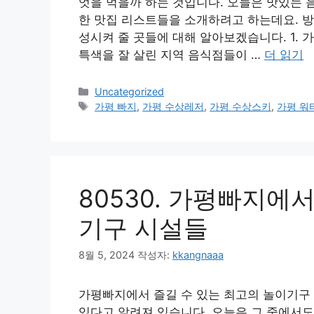
엇을 먹을까 하는 것입니다. 오늘은 맛있는 
한 맛집 리스트들을 소개하려고 하는데요. 방
성시켜 줄 곳들에 대해 알아보겠습니다. 1.
특색을 잘 살린 지역 음식점들이 …
더 읽기
카
Uncategorized
테
태
가평 빠지
,
가평 수상레저
,
가평 수상스키
,
가평 워
고
그
리
80530. 가평빠지에
기구 시설들
8월 5, 2024
작성자:
kkangnaaa
가평빠지에서 즐길 수 있는 최고의 놀이기구
있다고 알려져 있습니다. 오늘은 그 중에서도