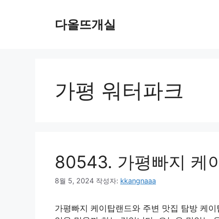
컨
텐
다올뜨개실
츠
로
건
너
뛰
가평 워터파크
기
80543. 가평빠지 
8월 5, 2024
작성자:
kkangnaaa
가평빠지 케이탑랜드와 주변 맛집 탐방 케이