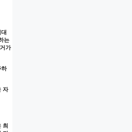
임대
명하는
근거가
주하
 자
 최