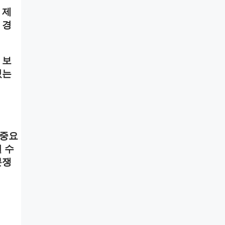
 제
 경
 보
있는
 중요
 수
분쟁