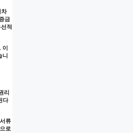
절차
보증금
우선적
 이
습니
 권리
된다
 서류
적으로