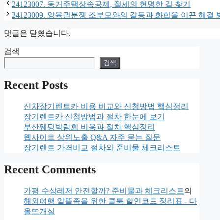
테
그
24123007. 동거주택상속공제, 절세의 현명한 길 찾기
고
24123009. 양육권분쟁 조부모와의 갈등과 화합을 이끈 해결
리
댓글은 닫혔습니다.
검색
검색
Recent Posts
신차장기렌트카 비용 비교와 신청방법 핵심정리
장기렌트카 신청방법과 절차 한눈에 보기
부산웨딩박람회 비용과 절차 핵심정리
웹사이트 상위노출 Q&A 자주 묻는 질문
장기렌트 가격비교 절차와 준비물 체크리스트
Recent Comments
가평 수상레저 안전할까? 준비물과 체크리스트
의
해외여행 알뜰족을 위한 클룩 할인코드 정리표 - 다
올뜨개실