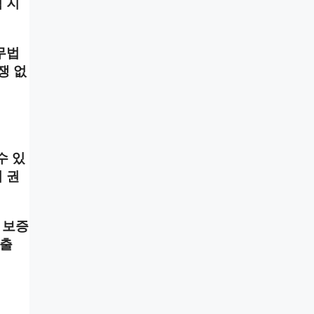
 지
무법
쟁 없
수 있
 권
 보증
제출