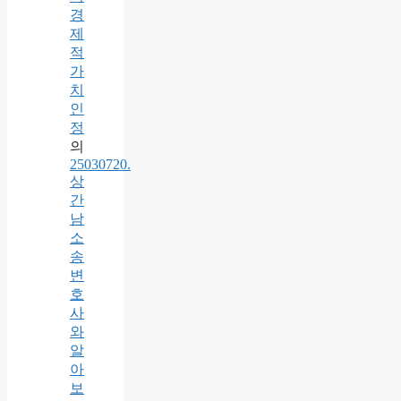
경
제
적
가
치
인
정
의
25030720.
상
간
남
소
송
변
호
사
와
알
아
보