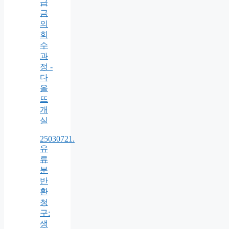
급
금
의
회
수
과
정 -
다
올
뜨
개
실
25030721.
유
류
분
반
환
청
구:
생