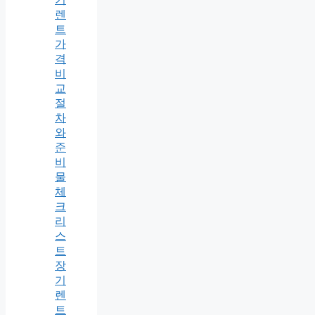
렌
트
가
격
비
교
절
차
와
준
비
물
체
크
리
스
트
장
기
렌
트