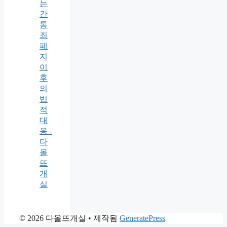
는
간
통
죄
폐
지
이
후
의
법
적
대
응 -
다
올
뜨
개
실
© 2026 다올뜨개실
• 제작됨
GeneratePress