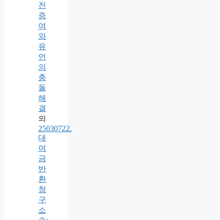
전
증
여
와
유
언
의
충
돌
해
결
의
25030722.
대
여
금
반
환
청
구
소