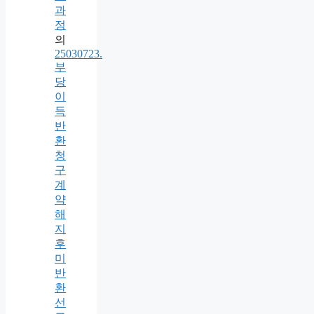
과
정
의
25030723.
부
당
이
득
반
환
청
구
계
약
해
지
후
미
반
환
선