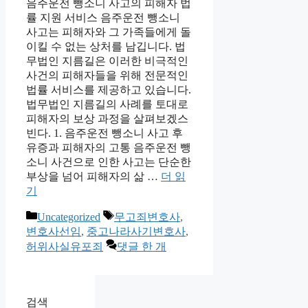
음주운전 뺑소니 사고의 피해자 법
률 지원 서비스 음주운전 뺑소니
사고는 피해자와 그 가족들에게 돌
이킬 수 없는 상처를 남깁니다. 법
무법인 지름길은 이러한 비극적인
사건의 피해자들을 위해 전문적인
법률 서비스를 제공하고 있습니다.
법무법인 지름길의 사례를 토대로
피해자의 보상 과정을 살펴보겠스
빈다. 1. 음주운전 뺑소니 사고 후
유증과 피해자의 고통 음주운전 뺑
소니 사건으로 인한 사고는 단순한
부상을 넘어 피해자의 삶 …
더 읽
기
카
태
Uncategorized
무고죄변호사
,
테
그
변호사선임
,
중고나라사기변호사
,
고
허위사실유포죄
댓글 한 개
리
검색