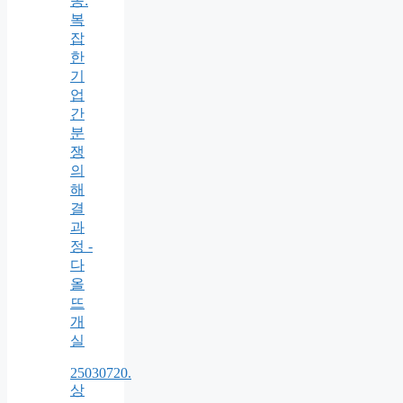
송:
복
잡
한
기
업
간
분
쟁
의
해
결
과
정 -
다
올
뜨
개
실
25030720.
상