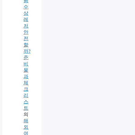
평
수
상
레
저
안
전
할
까?
준
비
물
과
체
크
리
스
트
의
해
외
여