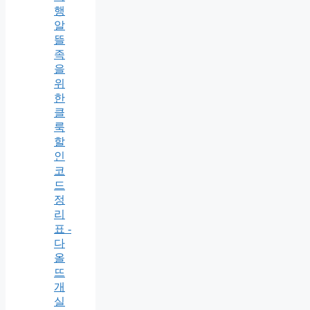
행
알
뜰
족
을
위
한
클
룩
할
인
코
드
정
리
표 -
다
올
뜨
개
실