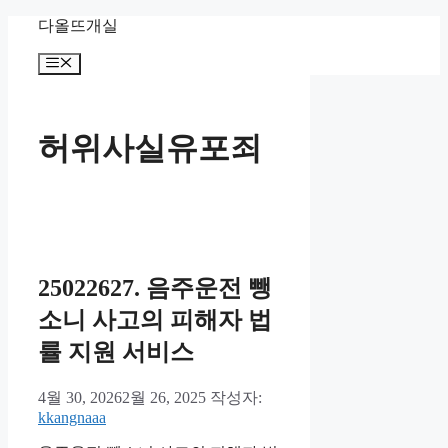
컨
다올뜨개실
텐
메
츠
뉴
로
건
너
허위사실유포죄
뛰
기
25022627. 음주운전 뺑
소니 사고의 피해자 법
률 지원 서비스
4월 30, 2026
2월 26, 2025
작성자:
kkangnaaa