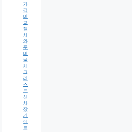
가
격
비
교
절
차
와
준
비
물
체
크
리
스
트
신
차
장
기
렌
트