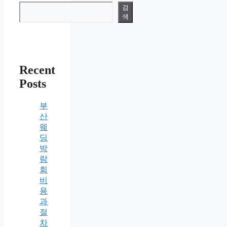
검
색
Recent
Posts
부
산
웨
딩
박
람
회
비
용
과
절
차