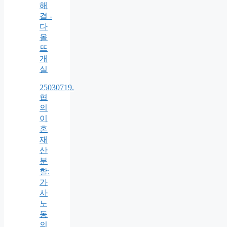
해
결 -
다
올
뜨
개
실
25030719.
협
의
이
혼
재
산
분
할:
가
사
노
동
의