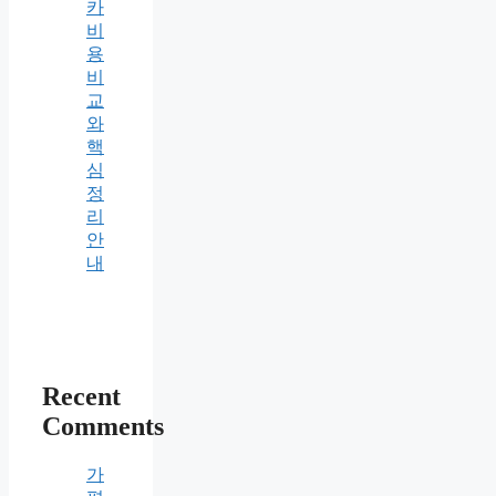
카
비
용
비
교
와
핵
심
정
리
안
내
Recent
Comments
가