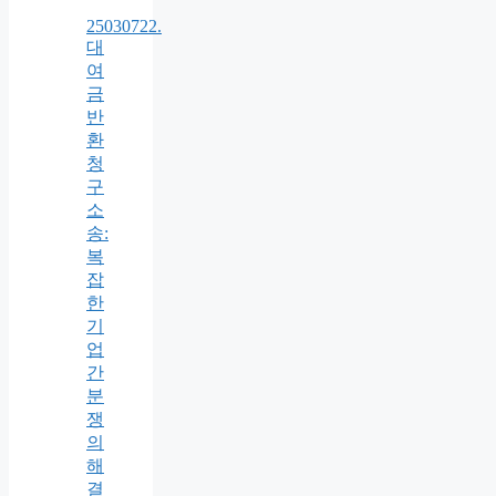
25030722.
대
여
금
반
환
청
구
소
송:
복
잡
한
기
업
간
분
쟁
의
해
결