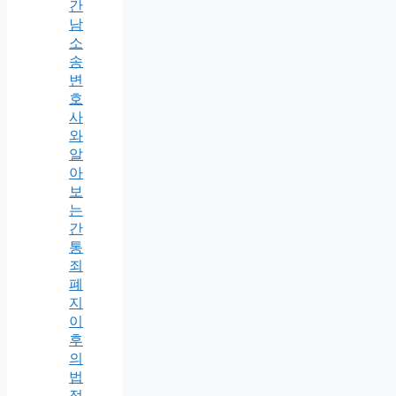
간
남
소
송
변
호
사
와
알
아
보
는
간
통
죄
폐
지
이
후
의
법
적