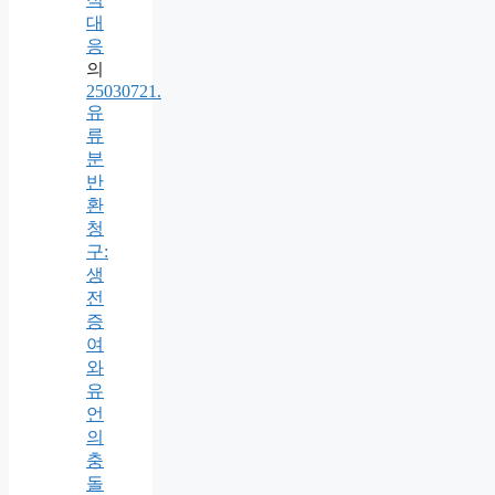
대
응
의
25030721.
유
류
분
반
환
청
구:
생
전
증
여
와
유
언
의
충
돌