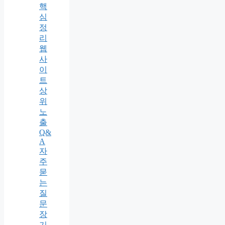
핵
심
정
리
웹
사
이
트
상
위
노
출
Q&
A
자
주
묻
는
질
문
장
기