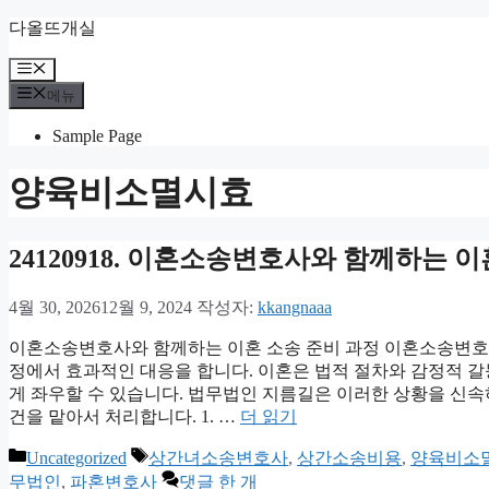
컨
다올뜨개실
텐
메
츠
뉴
로
메뉴
건
Sample Page
너
뛰
양육비소멸시효
기
24120918. 이혼소송변호사와 함께하는 
4월 30, 2026
12월 9, 2024
작성자:
kkangnaaa
이혼소송변호사와 함께하는 이혼 소송 준비 과정 이혼소송변호사
정에서 효과적인 대응을 합니다. 이혼은 법적 절차와 감정적 갈
게 좌우할 수 있습니다. 법무법인 지름길은 이러한 상황을 신
건을 맡아서 처리합니다. 1. …
더 읽기
카
태
Uncategorized
상간녀소송변호사
,
상간소송비용
,
양육비소
테
그
무법인
,
파혼변호사
댓글 한 개