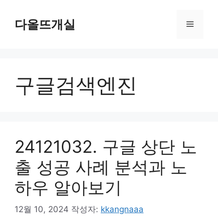
컨
텐
다올뜨개실
메
츠
로
뉴
건
너
구글검색엔진
뛰
기
24121032. 구글 상단 노
출 성공 사례 분석과 노
하우 알아보기
12월 10, 2024
작성자:
kkangnaaa