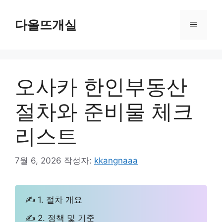
컨
텐
다올뜨개실
메
츠
로
뉴
건
너
오사카 한인부동산
뛰
기
절차와 준비물 체크
리스트
7월 6, 2026
작성자:
kkangnaaa
✍ 1. 절차 개요
✍ 2. 정책 및 기준