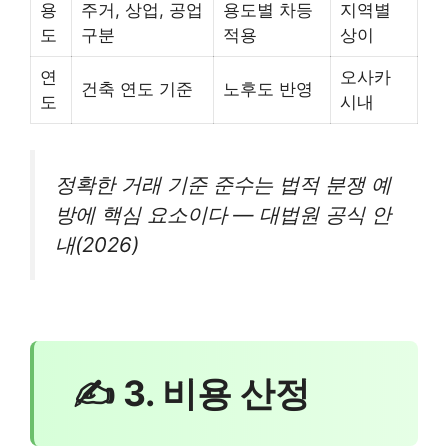
용
주거, 상업, 공업
용도별 차등
지역별
도
구분
적용
상이
연
오사카
건축 연도 기준
노후도 반영
도
시내
정확한 거래 기준 준수는 법적 분쟁 예
방에 핵심 요소이다 — 대법원 공식 안
내(2026)
✍ 3. 비용 산정