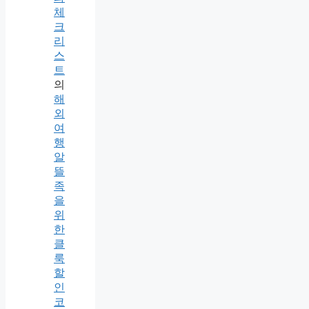
체
크
리
스
트
의
해
외
여
행
알
뜰
족
을
위
한
클
룩
할
인
코