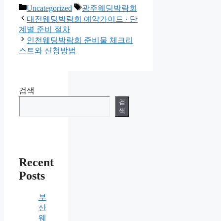
카
태
Uncategorized
광주웨딩박람회
테
그
대전웨딩박람회 예약가이드 · 단
고
계별 준비 절차
리
인천웨딩박람회 준비물 체크리
스트와 신청방법
검색
검
색
Recent
Posts
부
산
웨