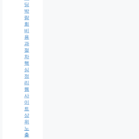
딩
박
람
회
비
용
과
절
차
핵
심
정
리
웹
사
이
트
상
위
노
출