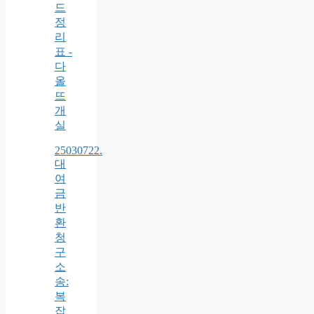
드
정
리
표 -
다
올
뜨
개
실
25030722.
대
여
금
반
환
청
구
소
송:
복
잡