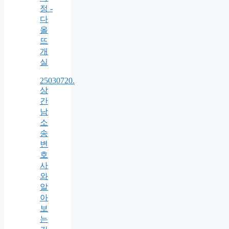
정 -
다
올
뜨
개
실
25030720.
상
간
남
소
송
변
호
사
와
알
아
보
는