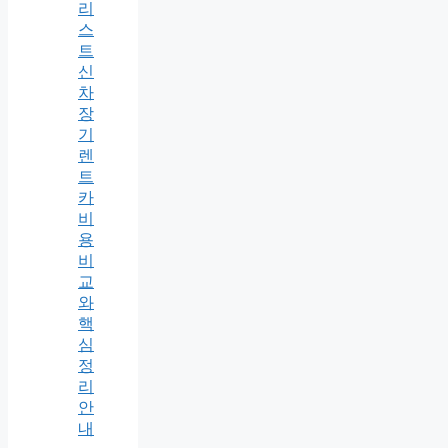
리
스
트
신
차
장
기
렌
트
카
비
용
비
교
와
핵
심
정
리
안
내