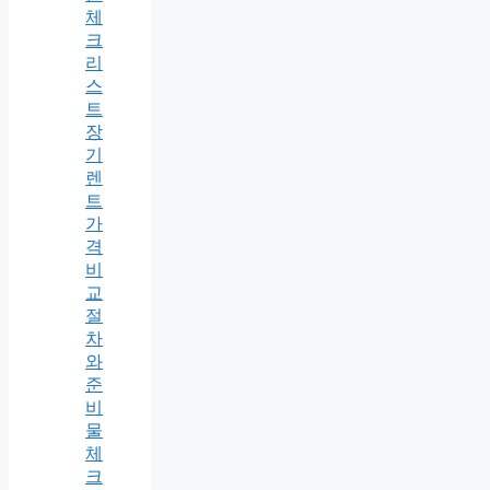
체
크
리
스
트
장
기
렌
트
가
격
비
교
절
차
와
준
비
물
체
크