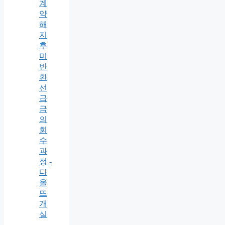
계
약
해
지
후
미
반
환
선
급
금
의
회
수
과
정 -
다
올
뜨
개
실