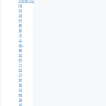
25030722.
대
여
금
반
환
청
구
소
송:
복
잡
한
기
업
간
분
쟁
의
해
결
과