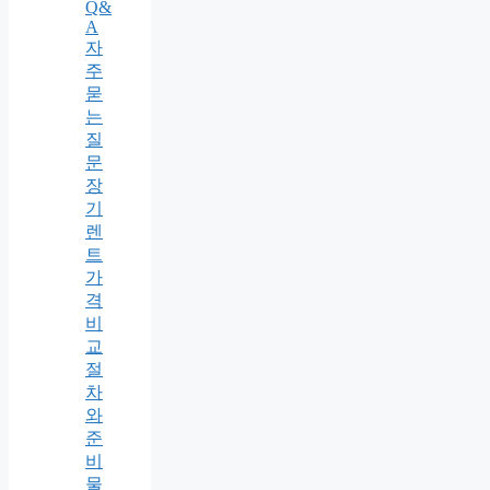
Q&
A
자
주
묻
는
질
문
장
기
렌
트
가
격
비
교
절
차
와
준
비
물