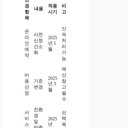
경
적용
비
내용
항
시기
고
목
신
온
사전
속
라
2025
신청
처
년 1
인
간소
리
월
예
화
가
약
능
예
비
산
2025
용
기준
참
년 3
산
변경
고
월
정
필
수
친환
서
선
경
비
택
2025
및
년
스
폭
맞춤