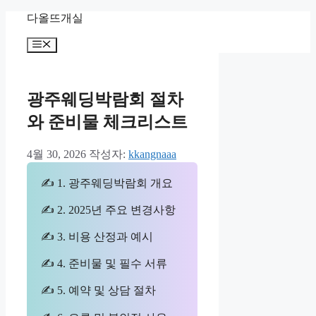
컨
다올뜨개실
텐
메
츠
뉴
로
건
너
광주웨딩박람회 절차
뛰
와 준비물 체크리스트
기
4월 30, 2026
작성자:
kkangnaaa
✍ 1. 광주웨딩박람회 개요
✍ 2. 2025년 주요 변경사항
✍ 3. 비용 산정과 예시
✍ 4. 준비물 및 필수 서류
✍ 5. 예약 및 상담 절차