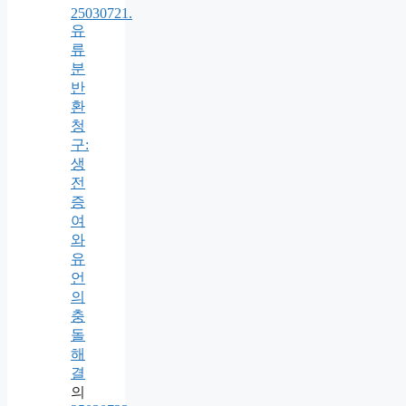
25030721.
유
류
분
반
환
청
구:
생
전
증
여
와
유
언
의
충
돌
해
결
의