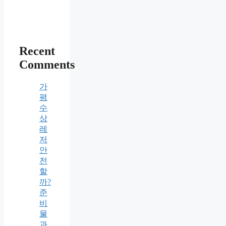
Recent
Comments
가
평
수
상
레
저
안
전
할
까?
준
비
물
과