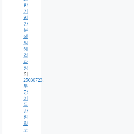
한
기
업
간
분
쟁
의
해
결
과
정
의
25030723.
부
당
이
득
반
환
청
구