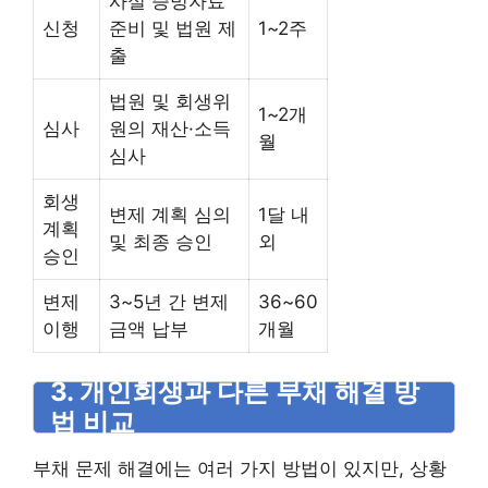
사실 증빙자료
신청
준비 및 법원 제
1~2주
출
법원 및 회생위
1~2개
심사
원의 재산·소득
월
심사
회생
변제 계획 심의
1달 내
계획
및 최종 승인
외
승인
변제
3~5년 간 변제
36~60
이행
금액 납부
개월
3. 개인회생과 다른 부채 해결 방
법 비교
부채 문제 해결에는 여러 가지 방법이 있지만, 상황