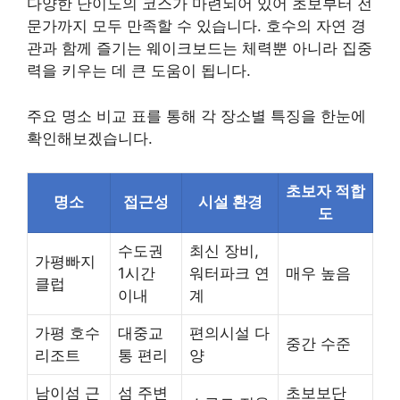
다양한 난이도의 코스가 마련되어 있어 초보부터 전
문가까지 모두 만족할 수 있습니다. 호수의 자연 경
관과 함께 즐기는 웨이크보드는 체력뿐 아니라 집중
력을 키우는 데 큰 도움이 됩니다.
주요 명소 비교 표를 통해 각 장소별 특징을 한눈에
확인해보겠습니다.
초보자 적합
명소
접근성
시설 환경
도
수도권
최신 장비,
가평빠지
1시간
워터파크 연
매우 높음
클럽
이내
계
가평 호수
대중교
편의시설 다
중간 수준
리조트
통 편리
양
남이섬 근
섬 주변
초보보단