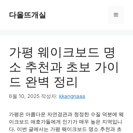
컨
텐
다올뜨개실
메
츠
로
뉴
건
너
가평 웨이크보드 명
뛰
기
소 추천과 초보 가이
드 완벽 정리
6월 10, 2025
작성자:
kkangnaaa
가평은 아름다운 자연경관과 청정한 수질 덕분에 웨
이크보드 애호가들에게 인기가 매우 높은 지역입니
다. 이번 글에서는 가평 웨이크보드 명소 추천과 초