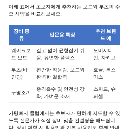
아래 표에서 초보자에게 추천하는 보드와 부츠의 주
요 사양을 비교해보세요.
장비 종
추천 브랜
입문용 특징
류
드 예
웨이크보
길고 넓어 균형잡기 쉬
오비시디
드 보드
움, 유연한 플렉스
언, 자키브
부츠(바
편안한 착용감, 보드와
호글, 록스
인딩)
완벽한 결합력
미스
충격흡수 및 안전성 강
스피드, 슈
구명조끼
화, 가벼운 소재
퍼셀
가평빠지 클럽에서는 초보자가 편하게 시도할 수 있
도록 전문가가 직접 장비 맞춤 컨설팅을 해드립니
다. 장비 체험 시 착용법과 기본 사용법도 함께 안내