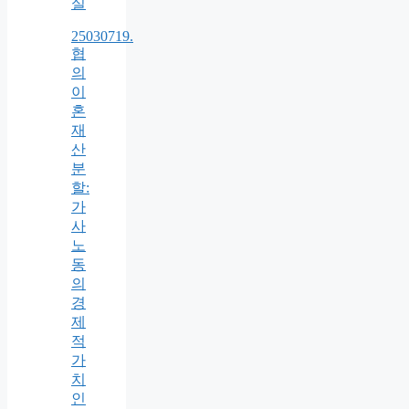
실
25030719.
협
의
이
혼
재
산
분
할:
가
사
노
동
의
경
제
적
가
치
인