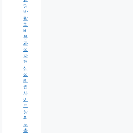
딩
박
람
회
비
용
과
절
차
핵
심
정
리
웹
사
이
트
상
위
노
출