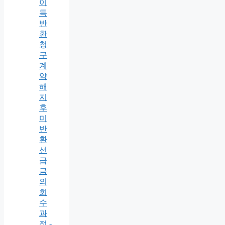
이
득
반
환
청
구
계
약
해
지
후
미
반
환
선
급
금
의
회
수
과
정 -