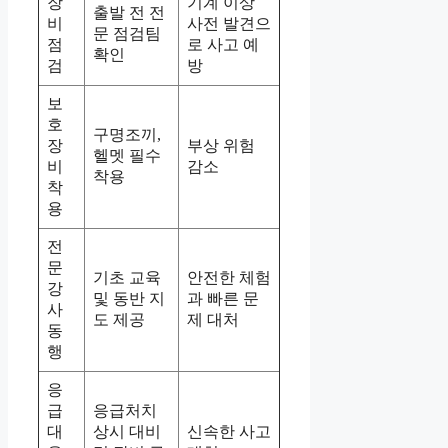
장
기계 이상
출발 전 전
비
사전 발견으
문 점검팀
점
로 사고 예
확인
검
방
보
호
구명조끼,
장
부상 위험
헬멧 필수
비
감소
착용
착
용
전
문
기초 교육
안전한 체험
강
및 동반 지
과 빠른 문
사
도 제공
제 대처
동
행
응
급
응급처치
대
상시 대비
신속한 사고