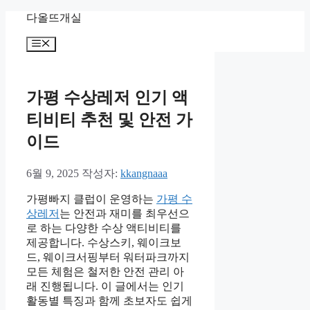
컨
다올뜨개실
텐
메
츠
뉴
로
건
너
가평 수상레저 인기 액
뛰
티비티 추천 및 안전 가
기
이드
6월 9, 2025
작성자:
kkangnaaa
가평빠지 클럽이 운영하는
가평 수
상레저
는 안전과 재미를 최우선으
로 하는 다양한 수상 액티비티를
제공합니다. 수상스키, 웨이크보
드, 웨이크서핑부터 워터파크까지
모든 체험은 철저한 안전 관리 아
래 진행됩니다. 이 글에서는 인기
활동별 특징과 함께 초보자도 쉽게