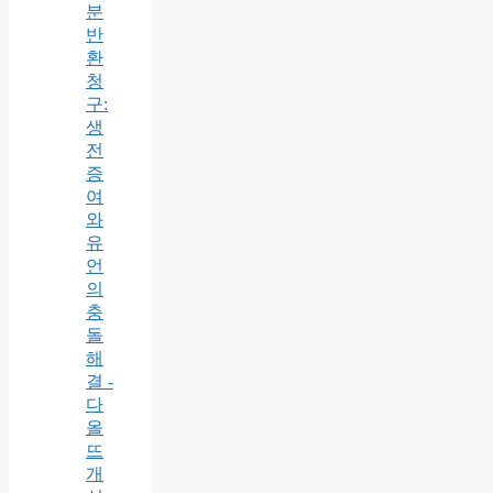
분
반
환
청
구:
생
전
증
여
와
유
언
의
충
돌
해
결 -
다
올
뜨
개