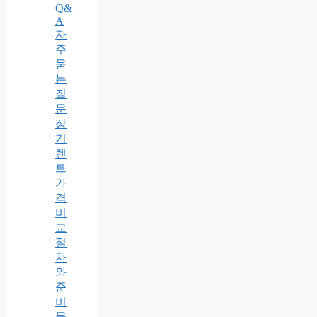
Q&
A
자
주
묻
는
질
문
장
기
렌
트
가
격
비
교
절
차
와
준
비
물