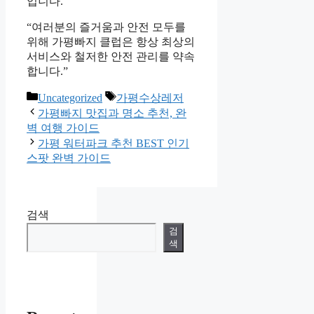
입니다.
“여러분의 즐거움과 안전 모두를
위해 가평빠지 클럽은 항상 최상의
서비스와 철저한 안전 관리를 약속
합니다.”
카
태
Uncategorized
가평수상레저
테
그
가평빠지 맛집과 명소 추천, 완
고
벽 여행 가이드
리
가평 워터파크 추천 BEST 인기
스팟 완벽 가이드
검색
검
색