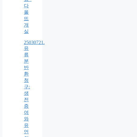
다
올
뜨
개
실
25030721.
유
류
분
반
환
청
구:
생
전
증
여
와
유
언