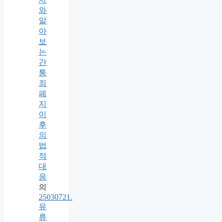
와
알
아
보
는
간
통
죄
폐
지
이
후
의
법
적
대
응
의
25030721.
유
류