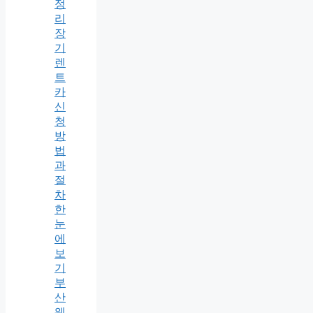
정
리
장
기
렌
트
카
신
청
방
법
과
절
차
한
눈
에
보
기
부
산
웨