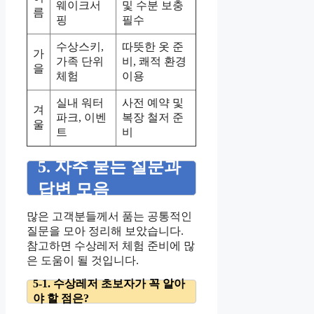
웨이크서
및 수분 보충
름
핑
필수
수상스키,
따뜻한 옷 준
가
가족 단위
비, 쾌적 환경
을
체험
이용
실내 워터
사전 예약 및
겨
파크, 이벤
복장 철저 준
울
트
비
5. 자주 묻는 질문과
답변 모음
많은 고객분들께서 품는 공통적인
질문을 모아 정리해 보았습니다.
참고하면 수상레저 체험 준비에 많
은 도움이 될 것입니다.
5-1. 수상레저 초보자가 꼭 알아
야 할 점은?