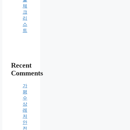
체
크
리
스
트
Recent
Comments
가
평
수
상
레
저
안
전