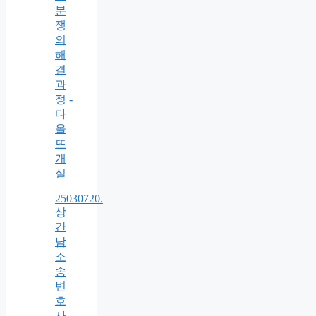
분
쟁
의
해
결
과
정 -
다
올
뜨
개
실
25030720.
상
간
남
소
송
변
호
사