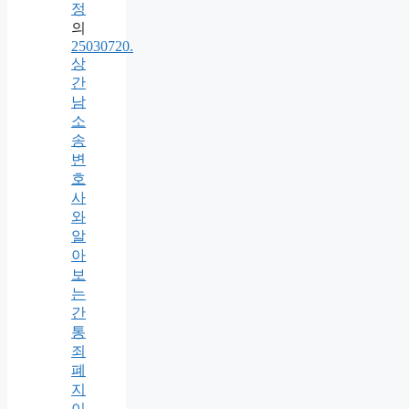
정
의
25030720.
상
간
남
소
송
변
호
사
와
알
아
보
는
간
통
죄
폐
지
이