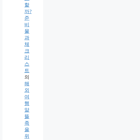
할
까?
준
비
물
과
체
크
리
스
트
의
해
외
여
행
알
뜰
족
을
위