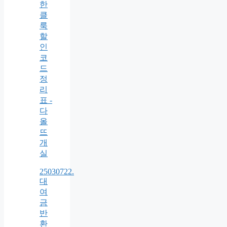
한
클
룩
할
인
코
드
정
리
표 -
다
올
뜨
개
실
25030722.
대
여
금
반
환