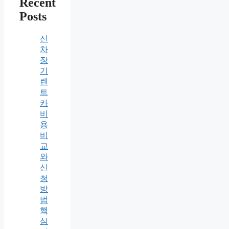
Recent
Posts
신
차
장
기
렌
트
카
비
용
비
교
와
신
청
방
법
핵
심