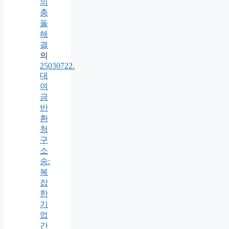
의
충
돌
해
결
의
25030722.
대
여
금
반
환
청
구
소
송:
복
잡
한
기
업
간