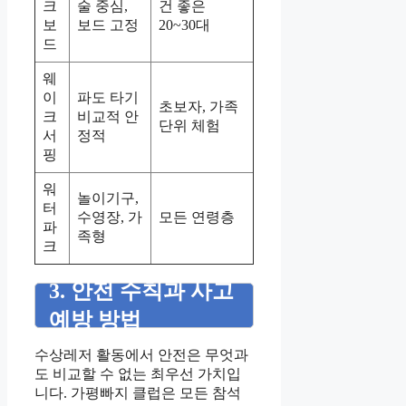
크
술 중심,
건 좋은
보
보드 고정
20~30대
드
웨
이
파도 타기
초보자, 가족
크
비교적 안
단위 체험
서
정적
핑
워
놀이기구,
터
수영장, 가
모든 연령층
파
족형
크
3. 안전 수칙과 사고
예방 방법
수상레저 활동에서 안전은 무엇과
도 비교할 수 없는 최우선 가치입
니다. 가평빠지 클럽은 모든 참석