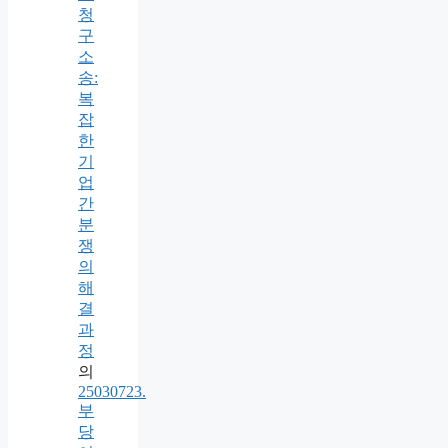
청
구
소
송:
복
잡
한
기
업
간
분
쟁
의
해
결
과
정
의
25030723.
부
당