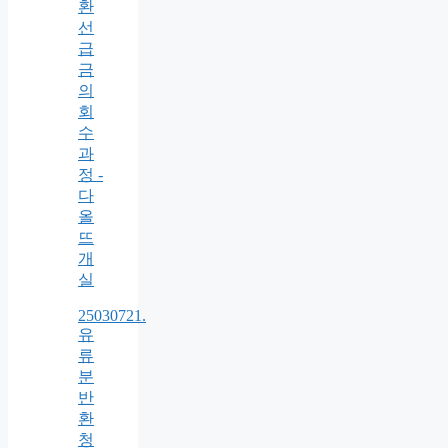
환
선
급
금
의
회
수
과
정 -
다
올
뜨
개
실
25030721.
유
류
분
반
환
청