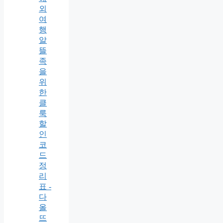
외
여
행
알
뜰
족
을
위
한
클
룩
할
인
코
드
정
리
표 -
다
올
뜨