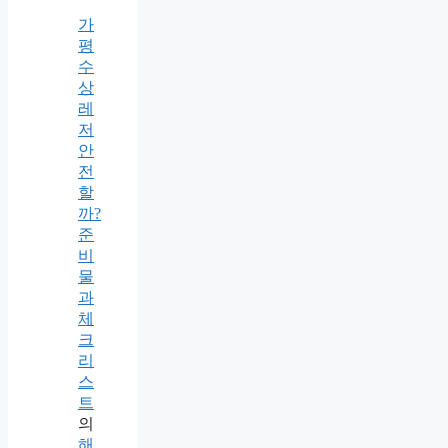
가
평
수
상
레
저
안
전
할
까?
준
비
물
과
체
크
리
스
트
의
해