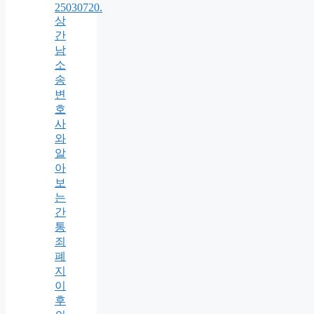
25030720.
상
간
남
소
송
변
호
사
와
알
아
보
는
간
통
죄
폐
지
이
후