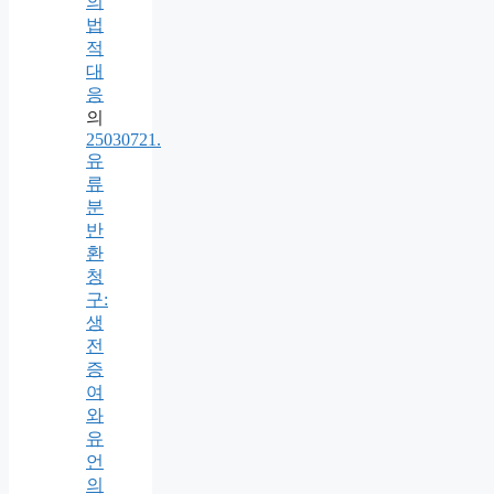
의
법
적
대
응
의
25030721.
유
류
분
반
환
청
구:
생
전
증
여
와
유
언
의