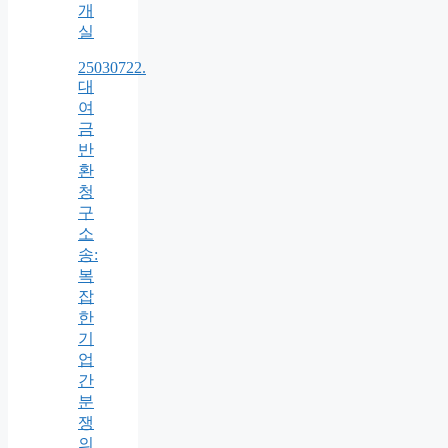
개
실
25030722.
대
여
금
반
환
청
구
소
송:
복
잡
한
기
업
간
분
쟁
의