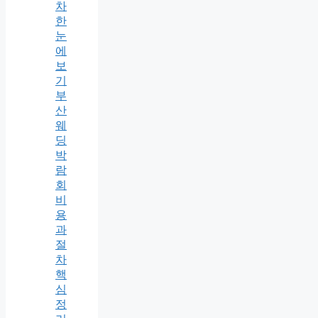
차
한
눈
에
보
기
부
산
웨
딩
박
람
회
비
용
과
절
차
핵
심
정