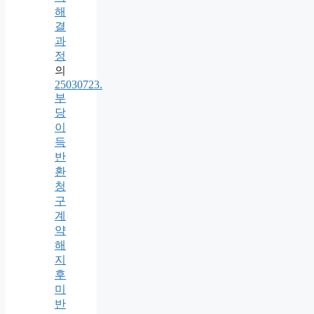
해
결
과
정
의
25030723.
부
당
이
득
반
환
청
구
계
약
해
지
후
미
반