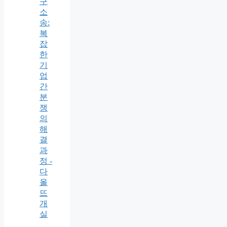
구
소
송:
복
잡
한
기
업
간
분
쟁
의
해
결
과
정 -
다
올
뜨
개
실