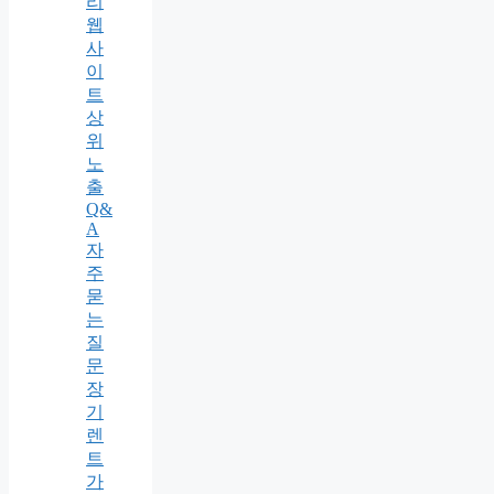
리
웹
사
이
트
상
위
노
출
Q&
A
자
주
묻
는
질
문
장
기
렌
트
가