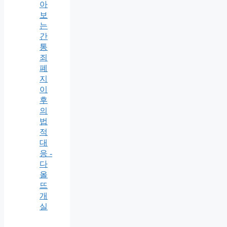
아
보
는
간
통
죄
폐
지
이
후
의
법
적
대
응 -
다
올
뜨
개
실