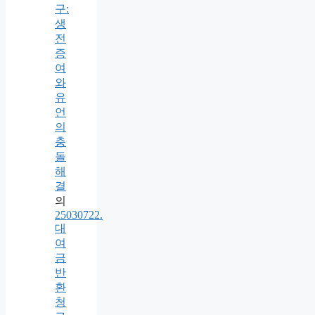
구:
생
전
증
여
와
유
언
의
충
돌
해
결
의
25030722.
대
여
금
반
환
청