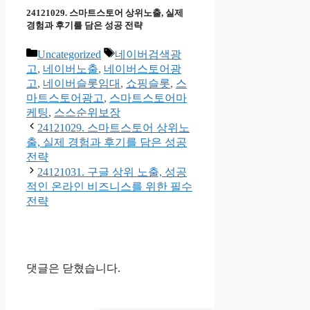
24121029. 스마트스토어 상위노출, 실제
경험과 후기를 담은 성공 전략
카
태
Uncategorized
네이버검색광
테
그
고
,
네이버노출
,
네이버스토어광
고
고
,
네이버슬롯임대
,
쇼핑슬롯
,
스
리
마트스토어광고
,
스마트스토어마
케팅
,
스스순위보장
24121029. 스마트스토어 상위노
출, 실제 경험과 후기를 담은 성공
전략
24121031. 구글 상위 노출, 성공
적인 온라인 비즈니스를 위한 필수
전략
댓글은 닫혔습니다.