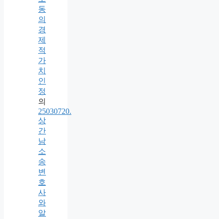
동
의
경
제
적
가
치
인
정
의
25030720.
상
간
남
소
송
변
호
사
와
알