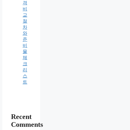
격
비
교
절
차
와
준
비
물
체
크
리
스
트
Recent
Comments