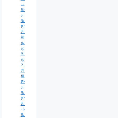
교
와
신
청
방
법
핵
심
정
리
장
기
렌
트
카
신
청
방
법
과
절