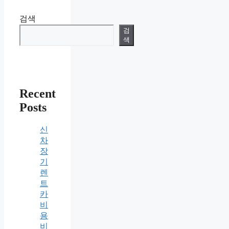
검색
검
색
Recent
Posts
신
차
장
기
렌
트
카
비
용
비