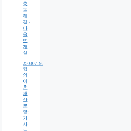
충
돌
해
결 -
다
올
뜨
개
실
25030719.
협
의
이
혼
재
산
분
할:
가
사
노