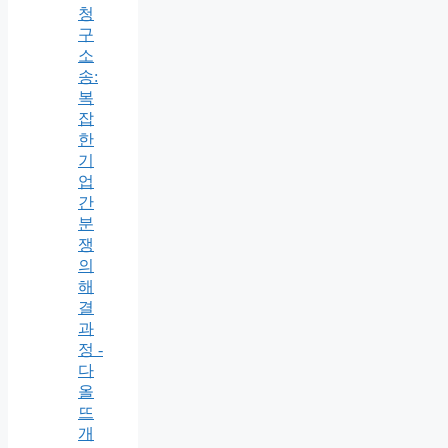
청
구
소
송:
복
잡
한
기
업
간
분
쟁
의
해
결
과
정 -
다
올
뜨
개