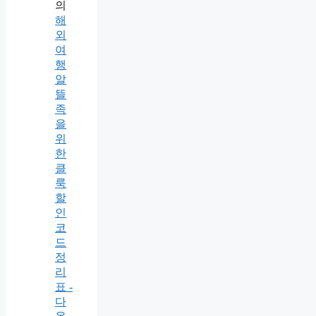
의
해
외
여
행
알
뜰
족
을
위
한
클
룩
할
인
코
드
정
리
표 -
다