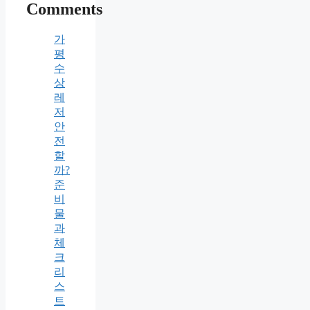
Comments
가
평
수
상
레
저
안
전
할
까?
준
비
물
과
체
크
리
스
트