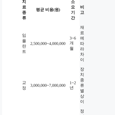
치
소
료
요
비
평균 비용(원)
종
기
고
류
간
재
료
임
3~6
에
플
개
2,500,000~4,000,000
따
란
월
라
트
차
이
장
치
종
교
1~2
3,000,000~7,000,000
류
년
정
별
상
이
정