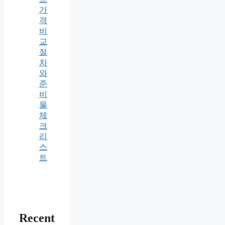
가
격
비
교
절
차
와
준
비
물
체
크
리
스
트
Recent