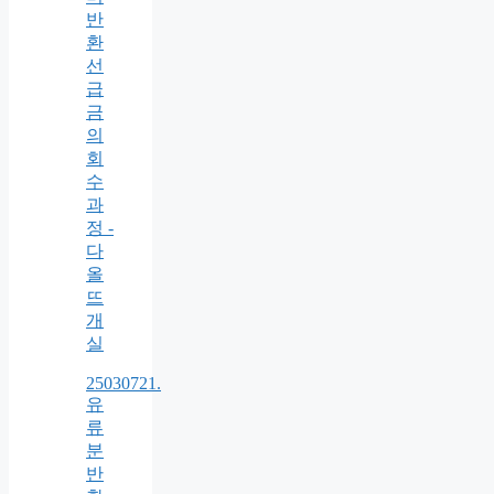
반
환
선
급
금
의
회
수
과
정 -
다
올
뜨
개
실
25030721.
유
류
분
반