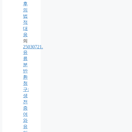
후
의
법
적
대
응
의
25030721.
유
류
분
반
환
청
구:
생
전
증
여
와
유