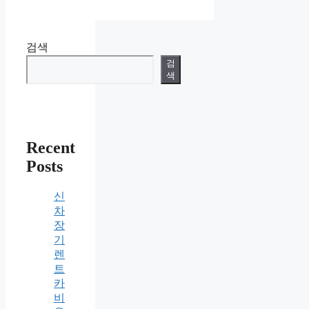
검색
검
색
Recent
Posts
신
차
장
기
렌
트
카
비