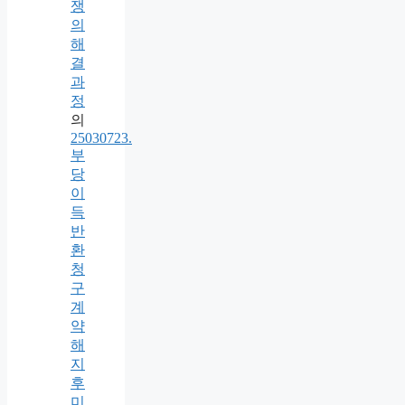
쟁
의
해
결
과
정
의
25030723.
부
당
이
득
반
환
청
구
계
약
해
지
후
미