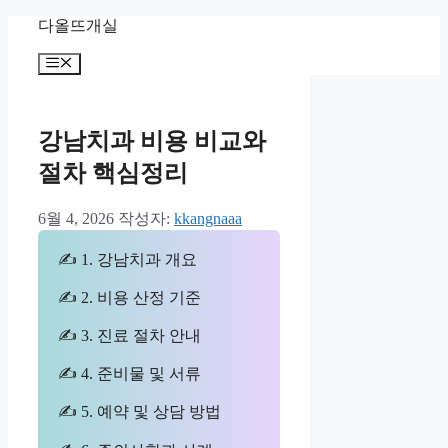
컨
다올뜨개실
텐
메
츠
뉴
로
건
너
강남치과 비용 비교와
뛰
절차 핵심정리
기
6월 4, 2026
작성자:
kkangnaaa
✍ 1. 강남치과 개요
✍ 2. 비용 산정 기준
✍ 3. 진료 절차 안내
✍ 4. 준비물 및 서류
✍ 5. 예약 및 상담 방법