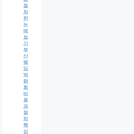
절
차
한
눈
에
보
기
부
산
웨
딩
박
람
회
비
용
과
절
차
핵
심