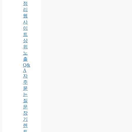
정
리
웹
사
이
트
상
위
노
출
Q&
A
자
주
묻
는
질
문
장
기
렌
트