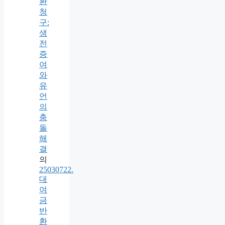
환
청
구:
생
전
증
여
와
유
언
의
충
돌
해
결
의
25030722.
대
여
금
반
환