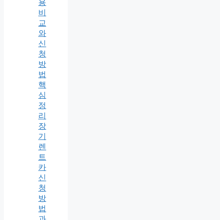
용
비
교
와
신
청
방
법
핵
심
정
리
장
기
렌
트
카
신
청
방
법
과