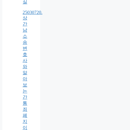
실
25030720.
상
간
남
소
송
변
호
사
와
알
아
보
는
간
통
죄
폐
지
이