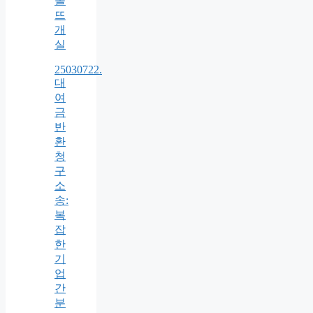
올
뜨
개
실
25030722.
대
여
금
반
환
청
구
소
송:
복
잡
한
기
업
간
분